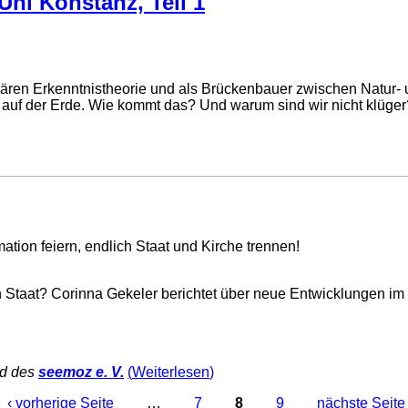
Uni Konstanz, Teil 1
onären Erkenntnistheorie und als Brückenbauer zwischen Natur
uf der Erde. Wie kommt das? Und warum sind wir nicht klüger? 
mation feiern, endlich Staat und Kirche trennen!
 Staat? Corinna Gekeler berichtet über neue Entwicklungen im 
d des
seemoz e. V.
Weiterlesen
‹ vorherige Seite
…
7
8
9
nächste Seite 