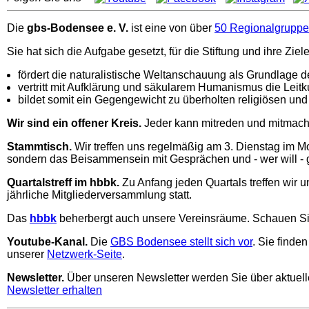
Die
gbs-Bodensee e. V.
ist eine von über
50 Regionalgrupp
Sie hat sich die Aufgabe gesetzt, für die Stiftung und ihre Z
fördert die naturalistische Weltanschauung als Grundlage d
vertritt mit Aufklärung und säkularem Humanismus die Leit
bildet somit ein Gegengewicht zu überholten religiösen u
Wir sind ein offener Kreis.
Jeder kann mitreden und mitmach
Stammtisch.
Wir treffen uns regelmäßig am 3. Dienstag im 
sondern das Beisammensein mit Gesprächen und - wer will -
Quartalstreff im hbbk.
Zu Anfang jeden Quartals treffen wir u
jährliche Mitgliederversammlung statt.
Das
hbbk
beherbergt auch unsere Vereinsräume. Schauen Sie
Youtube-Kanal.
Die
GBS Bodensee stellt sich vor
. Sie finde
unserer
Netzwerk-Seite
.
Newsletter.
Über unseren Newsletter werden Sie über aktuell
Newsletter erhalten