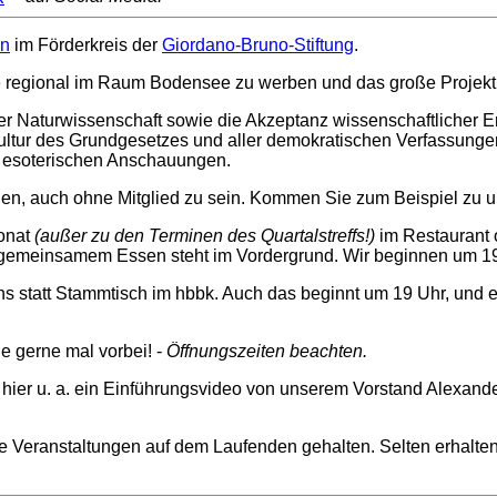
en
im Förderkreis der
Giordano-Bruno-Stiftung
.
iele regional im Raum Bodensee zu werben und das große Projekt 
er Naturwissenschaft sowie die Akzeptanz wissenschaftlicher Er
kultur des Grundgesetzes und aller demokratischen Verfassunge
nd esoterischen Anschauungen.
en, auch ohne Mitglied zu sein. Kommen Sie zum Beispiel zu 
Monat
(außer zu den Terminen des Quartalstreffs!)
im Restaurant 
 gemeinsamem Essen steht im Vordergrund. Wir beginnen um 19 
ns statt Stammtisch im hbbk. Auch das beginnt um 19 Uhr, und en
 gerne mal vorbei! -
Öffnungszeiten beachten.
n hier u. a. ein Einführungsvideo von unserem Vorstand Alexand
e Veranstaltungen auf dem Laufenden gehalten. Selten erhalten