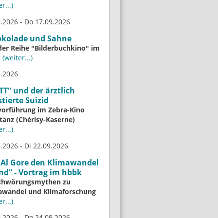
r...)
.2026 - Do 17.09.2026
okolade und Sahne
der Reihe "Bilderbuchkino" im
k
(weiter...)
9.2026
T“ und der ärztlich
stierte Suizid
vorführung im Zebra-Kino
tanz (Chérisy-Kaserne)
r...)
.2026 - Di 22.09.2026
 Al Gore den Klimawandel
nd“ - Vortrag im hbbk
chwörungsmythen zu
awandel und Klimaforschung
r...)
.2026 - Do 24.09.2026