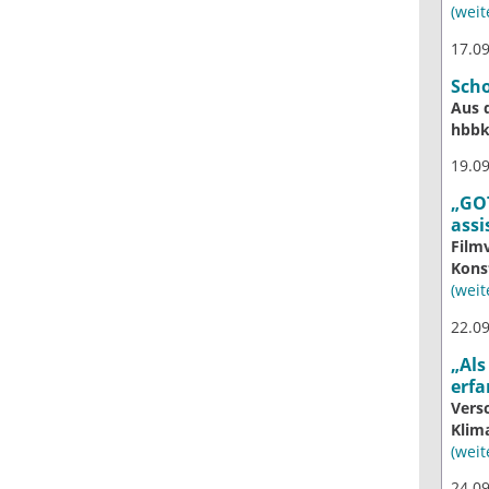
(weite
17.09
Sch
Aus 
hbb
19.0
„GOT
assi
Film
Kons
(weite
22.09
„Als
erfa
Vers
Klim
(weite
24.09