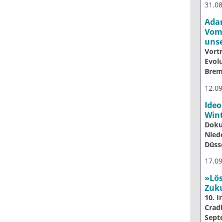
31.0
Adam
Vom 
uns
Vort
Evol
Bre
12.0
Ideo
Wint
Doku
Nied
Düss
17.09
»Lös
Zuk
10. I
Crad
Sept