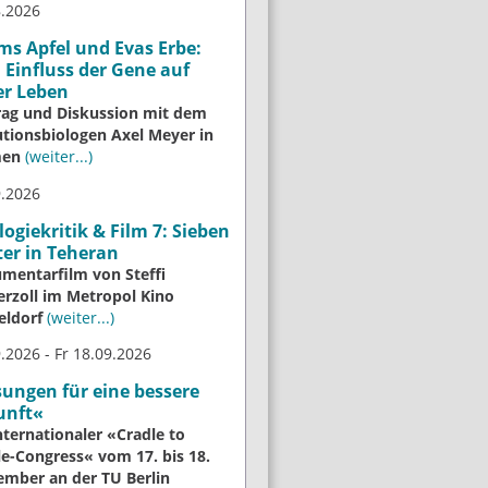
8.2026
s Apfel und Evas Erbe:
Einfluss der Gene auf
er Leben
rag und Diskussion mit dem
utionsbiologen Axel Meyer in
men
(weiter...)
9.2026
logiekritik & Film 7: Sieben
er in Teheran
mentarfilm von Steffi
erzoll im Metropol Kino
eldorf
(weiter...)
.2026 - Fr 18.09.2026
ungen für eine bessere
unft«
nternationaler «Cradle to
le-Congress« vom 17. bis 18.
ember an der TU Berlin