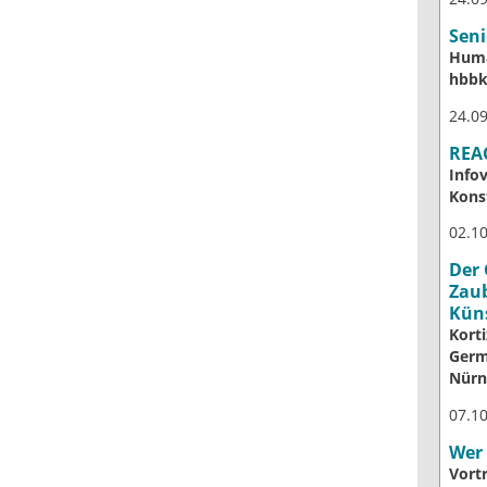
Seni
Huma
hbb
24.09
REAC
Info
Kons
02.10
Der 
Zau
Küns
Kort
Germ
Nürn
07.1
Wer
Vort