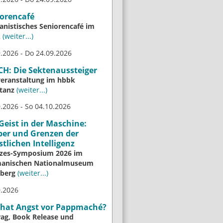
orencafé
nistisches Seniorencafé im
k
(weiter...)
.2026 - Do 24.09.2026
H: Die Sektenaussteiger
veranstaltung im hbbk
tanz
(weiter...)
.2026 - So 04.10.2026
Geist in der Maschine:
ber und Grenzen der
tlichen Intelligenz
izes-Symposium 2026 im
anischen Nationalmuseum
berg
(weiter...)
0.2026
 hat Angst vor Pappmaché?
rag, Book Release und