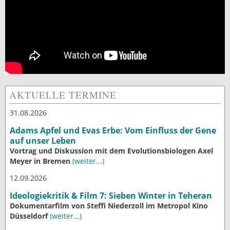
AKTUELLE TERMINE
31.08.2026
Adams Apfel und Evas Erbe: Vom Einfluss der Gene
auf unser Leben
Vortrag und Diskussion mit dem Evolutionsbiologen Axel
Meyer in Bremen
(weiter...)
12.09.2026
Ideologiekritik & Film 7: Sieben Winter in Teheran
Dokumentarfilm von Steffi Niederzoll im Metropol Kino
Düsseldorf
(weiter...)