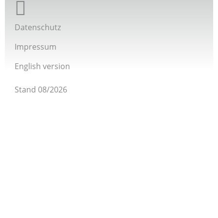
Giordano-Bruno-Stiftung bei Twitter
Datenschutz
Impressum
English version
Stand 08/2026