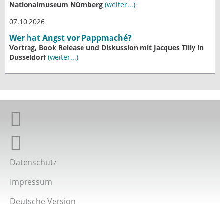
Nationalmuseum Nürnberg
(weiter...)
07.10.2026
Wer hat Angst vor Pappmaché?
Vortrag, Book Release und Diskussion mit Jacques Tilly in
Düsseldorf
(weiter...)
Giordano-Bruno-Stiftung auf Facebook
Giordano-Bruno-Stiftung bei Twitter
Datenschutz
Impressum
Deutsche Version