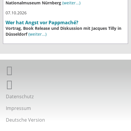
Nationalmuseum Nürnberg
(weiter...)
07.10.2026
Wer hat Angst vor Pappmaché?
Vortrag, Book Release und Diskussion mit Jacques Tilly in
Düsseldorf
(weiter...)
Giordano-Bruno-Stiftung auf Facebook
Giordano-Bruno-Stiftung bei Twitter
Datenschutz
Impressum
Deutsche Version